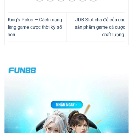
King’s Poker – Cách mạng
JDB Slot cha đẻ của các
làng game cược thời kỳ số
sản phẩm game cá cược
hóa
chất lượng