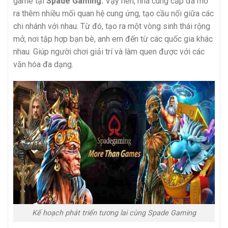
game tại
Spade Gaming.
Vậy nên, nhà cung cấp đã mở
ra thêm nhiều mối quan hệ cung ứng, tạo cầu nối giữa các
chi nhánh với nhau. Từ đó, tạo ra một vòng sinh thái rộng
mở, nơi tập hợp bạn bè, anh em đến từ các quốc gia khác
nhau. Giúp người chơi giải trí và làm quen được với các
văn hóa đa dạng.
Kế hoạch phát triển tương lai cùng Spade Gaming