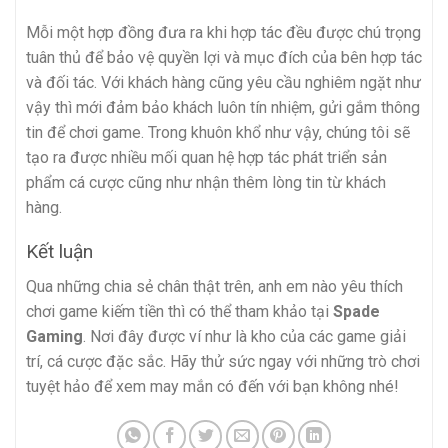
Mỗi một hợp đồng đưa ra khi hợp tác đều được chú trọng
tuân thủ để bảo vệ quyền lợi và mục đích của bên hợp tác
và đối tác. Với khách hàng cũng yêu cầu nghiêm ngặt như
vậy thì mới đảm bảo khách luôn tín nhiệm, gửi gắm thông
tin để chơi game. Trong khuôn khổ như vậy, chúng tôi sẽ
tạo ra được nhiều mối quan hệ hợp tác phát triển sản
phẩm cá cược cũng như nhận thêm lòng tin từ khách
hàng.
Kết luận
Qua những chia sẻ chân thật trên, anh em nào yêu thích
chơi game kiếm tiền thì có thể tham khảo tại
Spade
Gaming
. Nơi đây được ví như là kho của các game giải
trí, cá cược đặc sắc. Hãy thử sức ngay với những trò chơi
tuyệt hảo để xem may mắn có đến với bạn không nhé!