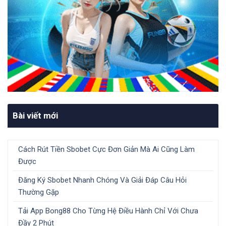
Bài viết mới
Cách Rút Tiền Sbobet Cực Đơn Giản Mà Ai Cũng Làm
Được
Đăng Ký Sbobet Nhanh Chóng Và Giải Đáp Câu Hỏi
Thường Gặp
Tải App Bong88 Cho Từng Hệ Điều Hành Chỉ Với Chưa
Đầy 2 Phút