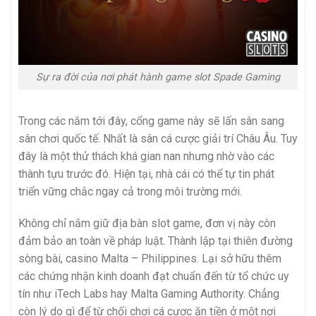
Sự ra đời của nơi phát hành game slot Spade Gaming
Trong các năm tới đây, cổng game này sẽ lấn sân sang
sân chơi quốc tế. Nhất là sân cá cược giải trí Châu Âu. Tuy
đây là một thử thách khá gian nan nhưng nhờ vào các
thành tựu trước đó. Hiện tại, nhà cái có thể tự tin phát
triển vững chắc ngay cả trong môi trường mới.
Không chỉ nắm giữ địa bàn slot game, đơn vị này còn
đảm bảo an toàn về pháp luật. Thành lập tại thiên đường
sòng bài, casino Malta – Philippines. Lại sở hữu thêm
các chứng nhận kinh doanh đạt chuẩn đến từ tổ chức uy
tín như iTech Labs hay Malta Gaming Authority. Chẳng
còn lý do gì để từ chối chơi cá cược ăn tiền ở một nơi