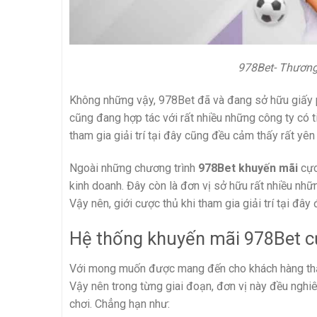
978Bet- Thương 
Không những vậy, 978Bet đã và đang sở hữu giấy p
cũng đang hợp tác với rất nhiều những công ty có ti
tham gia giải trí tại đây cũng đều cảm thấy rất yên
Ngoài những chương trình
978Bet khuyến mãi
cực
kinh doanh. Đây còn là đơn vị sở hữu rất nhiều n
Vậy nên, giới cược thủ khi tham gia giải trí tại đâ
Hệ thống khuyến mãi 978Bet c
Với mong muốn được mang đến cho khách hàng thậ
Vậy nên trong từng giai đoạn, đơn vị này đều nghi
chơi. Chẳng hạn như: