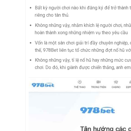
Bất kỳ người chơi nào khi đăng ký để trở thành
riêng cho tân thủ.
Không những vậy, nhằm khích lệ người chơi, n
hoàn thành xong những nhiệm vụ theo yêu cầu
Vốn là một sân chơi giải trí đầy chuyên nghiệp
thế, 978Bet liên tục tổ chức những đợt nổ hũ vớ
Không những vậy, tỉ lệ nổ hũ hay những mức cư
chơi. Do đó, khi giành được chiến thắng, anh e