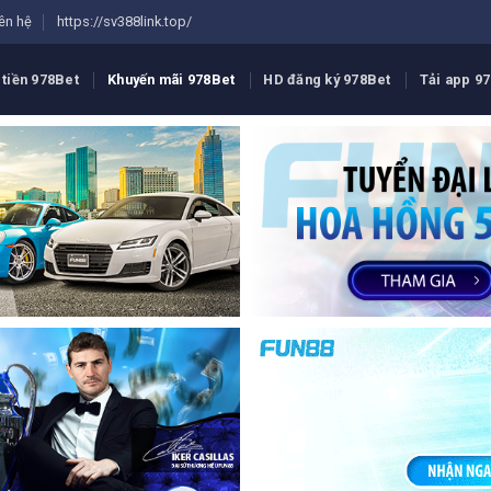
iên hệ
https://sv388link.top/
 tiền 978Bet
Khuyến mãi 978Bet
HD đăng ký 978Bet
Tải app 9