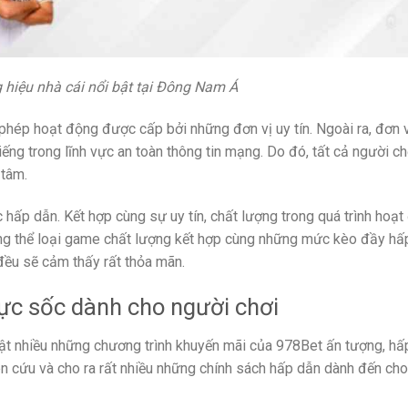
hiệu nhà cái nổi bật tại Đông Nam Á
hép hoạt động được cấp bởi những đơn vị uy tín. Ngoài ra, đơn v
ếng trong lĩnh vực an toàn thông tin mạng. Do đó, tất cả người ch
 tâm.
 hấp dẫn. Kết hợp cùng sự uy tín, chất lượng trong quá trình hoạ
hững thể loại game chất lượng kết hợp cùng những mức kèo đầy hấ
y đều sẽ cảm thấy rất thỏa mãn.
ực sốc dành cho người chơi
t nhiều những chương trình
khuyến mãi của 978Be
t ấn tượng, hấ
ên cứu và cho ra rất nhiều những chính sách hấp dẫn dành đến ch