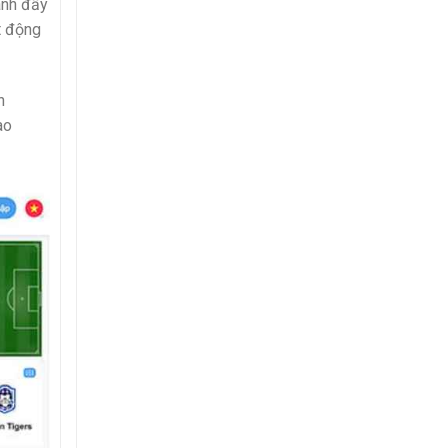
anh đầy
t động
n
ào