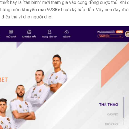
 thiết hay là “tân binh” mới tham gia vào cộng đồng cược thủ. Khi 
g những mức
khuyến mãi 978Bet
cực kỳ hấp dẫn. Vậy nên đây đư
điều thú vị cho người chơi.