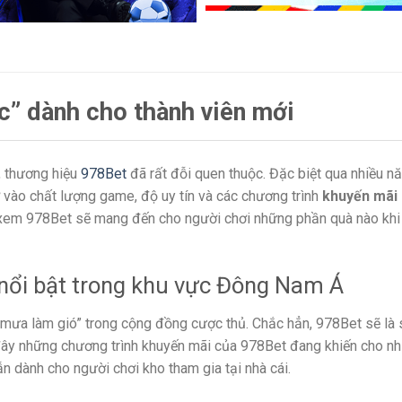
c” dành cho thành viên mới
, thương hiệu
978Bet
đã rất đỗi quen thuộc. Đặc biệt qua nhiều n
 vào chất lượng game, độ uy tín và các chương trình
khuyến mãi
xem 978Bet sẽ mang đến cho người chơi những phần quà nào khi
nổi bật trong khu vực Đông Nam Á
 mưa làm gió” trong cộng đồng cược thủ. Chắc hẳn, 978Bet sẽ là 
n đây những chương trình khuyến mãi của 978Bet đang khiến cho nh
n dành cho người chơi kho tham gia tại nhà cái.