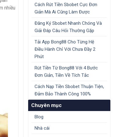
gian
Cách Rút Tiền Sbobet Cực Đơn
ệm nhiều
Giản Mà Ai Cũng Làm Được
Đăng Ký Sbobet Nhanh Chóng Và
Giải Đáp Câu Hỏi Thường Gặp
Tải App Bong88 Cho Từng Hệ
Điều Hành Chỉ Với Chưa Đầy 2
Phút
Rút Tiền Từ Bong88 Với 4 Bước
Đơn Giản, Tiền Về Tích Tắc
Cách Nạp Tiền Sbobet Thuận Tiện,
Đảm Bảo Thành Công 100%
Chuyên mục
Blog
Nhà cái