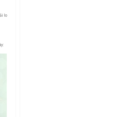
i lo
y: