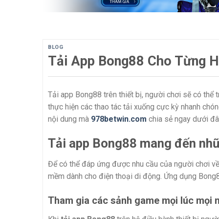
BLOG
Tải App Bong88 Cho Từng Hệ
Tải app Bong88
trên thiết bị, người chơi sẽ có thể
thực hiện các thao tác tải xuống cực kỳ nhanh chón
nội dung mà
978betwin.com
chia sẻ ngay dưới đâ
Tải app Bong88 mang đến nh
Để có thể đáp ứng được nhu cầu của người chơi về 
mềm dành cho điện thoại di động. Ứng dụng Bong8
Tham gia các sảnh game mọi lúc mọi n