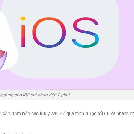
g dụng cho iOS chỉ chưa đến 2 phút
i cần đảm bảo các lưu ý sau để quá trình được tối ưu và nhanh c