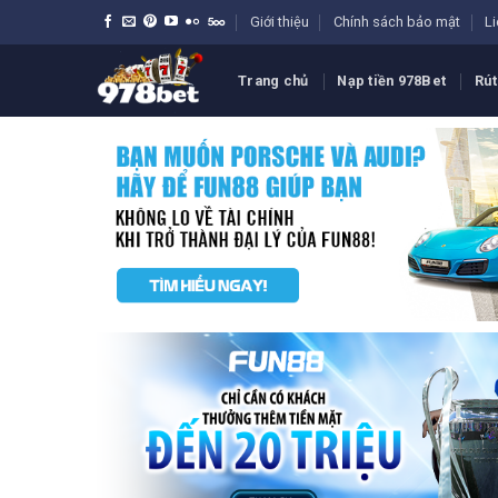
Skip
Giới thiệu
Chính sách bảo mật
L
to
content
Trang chủ
Nạp tiền 978Bet
Rút