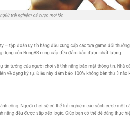
ng88 trải nghiệm cá cược mọi lúc
ty – tập đoàn uy tín hàng đầu cung cấp các tựa game đổi thưởng
 ứng dụng của Bong88 cung cấp đều đảm bảo được chất lượng.
tin tưởng của người chơi về tính năng bảo mật thông tin. Nhà cá
 viên về dạng ký tự. Điều này đảm bảo 100% không bên thứ 3 nào 
thành công. Người chơi sẽ có thể trải nghiệm các sảnh cược một c
h năng đều được sắp xếp logic. Giúp bạn có thể dễ dàng thực hi