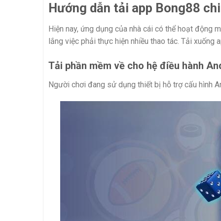
Hướng dẫn tải app Bong88 chi 
Hiện nay, ứng dụng của nhà cái có thể hoạt động m
lắng việc phải thực hiện nhiều thao tác. Tải xuống
Tải phần mềm về cho hệ điều hành An
Người chơi đang sử dụng thiết bị hỗ trợ cấu hình 