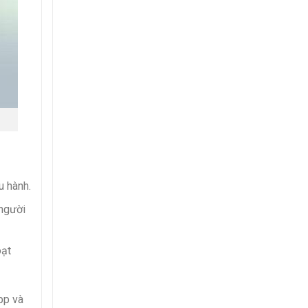
u hành.
 người
oạt
pp và