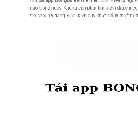
Khi
tải app Bong88
trên hệ điều hành thiết bị ngư
nào trong ngày. Không cần phải tìm kiếm địa chỉ có 
trò chơi đa dạng. Điều kiện duy nhất chỉ là thiết bị 