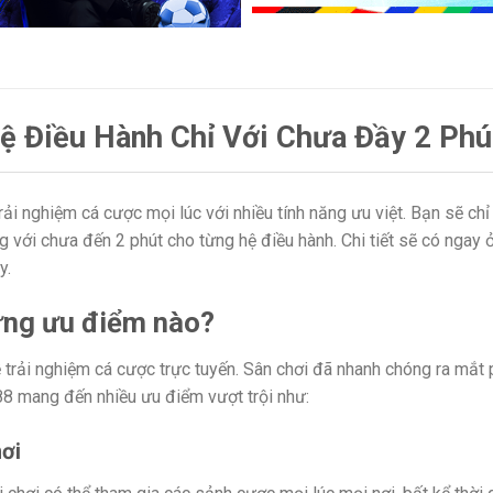
 Điều Hành Chỉ Với Chưa Đầy 2 Phú
 trải nghiệm cá cược mọi lúc với nhiều tính năng ưu việt. Bạn sẽ chỉ
g với chưa đến 2 phút cho từng hệ điều hành. Chi tiết sẽ có ngay 
y.
ững ưu điểm nào?
trải nghiệm cá cược trực tuyến. Sân chơi đã nhanh chóng ra mắt
8 mang đến nhiều ưu điểm vượt trội như:
ơi