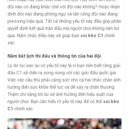
đội nào có đang khắc chế với đội nào không? Hoặc nhận
định đội nào đang phòng ngự và tấn công đội nào đang
pressing hiệu quả. Tất cả những yếu tố này đều góp phần
quyết định kết quả trận đấu mà người chơi không nên bỏ
qua. Nắm chắc điều này sẽ giúp bạn
soi kèo C1
chính
xác.
Nắm bắt lịch thi đấu và thông tin của hai đội
Lý do tại sao lại có yếu tố này là vì bạn nên biết rằng giải
đấu C1 sẽ diễn ra song song với các giải đấu quốc gia.
Việc các cầu thủ phải căng sức cho cả hai chắc chắn ảnh
hưởng đến sức khỏe thể lực và dễ xảy ra chấn thương.
Thậm chí nặng tới lui sẽ ảnh hưởng đến hiệu suất của
người chơi. Bạn cần hiểu rõ yếu tố này để có thể
soi kèo
C1
chính xác.