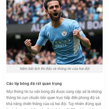
Nắm bắt lịch thi đấu và thông tin của hai đội
Các tip bóng đá rất quan trọng
Mọi thông tin tư vấn bóng đá được cung cấp sẽ là những
thông tin cực chuẩn liên quan trực tiếp đến phong độ và
khả năng chiến thắng của cả hai đội. Tuy nhiên đừng quá