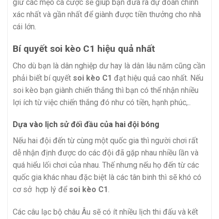
giữ các mẹo cá cược sẽ giúp bạn đưa ra dự đoán chính
xác nhất và gần nhất để giành được tiền thưởng cho nhà
cái lớn.
Bí quyết soi kèo C1 hiệu quả nhất
Cho dù bạn là dân nghiệp dư hay là dân lâu năm cũng cần
phải biết bí quyết
soi kèo C1
đạt hiệu quả cao nhất. Nếu
soi kèo bạn giành chiến thắng thì bạn có thể nhận nhiều
lợi ích từ việc chiến thắng đó như có tiền, hạnh phúc,..
Dựa vào lịch sử đối đầu của hai đội bóng
Nếu hai đội đến từ cùng một quốc gia thì người chơi rất
dễ nhận định được do các đội đã gặp nhau nhiều lần và
quá hiểu lối chơi của nhau. Thế nhưng nếu họ đến từ các
quốc gia khác nhau đặc biệt là các tân binh thì sẽ khó có
cơ sở hợp lý để
soi kèo C1
.
Các câu lạc bộ châu Âu sẽ có ít nhiều lịch thi đấu và kết