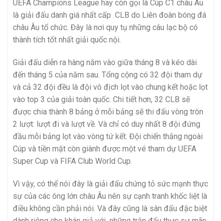
UEFA Champions League hay còn gọi là Cúp C1 châu Âu
là giải đấu danh giá nhất cấp CLB do Liên đoàn bóng đá
châu Âu tổ chức. Đây là nơi quy tụ những câu lạc bộ có
thành tích tốt nhất giải quốc nội.
Giải đấu diễn ra hàng năm vào giữa tháng 8 và kéo dài
đến tháng 5 của năm sau. Tổng cộng có 32 đội tham dự
và cả 32 đội đều là đội vô địch lọt vào chung kết hoặc lọt
vào top 3 của giải toàn quốc. Chi tiết hơn, 32 CLB sẽ
được chia thành 8 bảng ở mỗi bảng sẽ thi đấu vòng tròn
2 lượt: lượt đi và lượt về. Và chỉ có duy nhất 8 đội đứng
đầu mỗi bảng lọt vào vòng tứ kết. Đội chiến thắng ngoài
Cúp và tiền mặt còn giành được một vé tham dự UEFA
Super Cup và FIFA Club World Cup.
Vì vậy, có thể nói đây là giải đấu chứng tỏ sức mạnh thực
sự của các ông lớn châu Âu nên sự cạnh tranh khốc liệt là
điều không cần phải nói. Và đây cũng là sân đấu đặc biệt
dành riêng cho khán giả với những trận đấu thực sự mãn