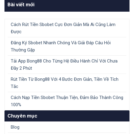
Bài viết mới
Cách Rút Tiền Sbobet Cực Đơn Giản Mà Ai Cũng Làm
Được
Đăng Ký Sbobet Nhanh Chóng Và Giải Đáp Câu Hỏi
Thường Gặp
Tải App Bong88 Cho Từng Hệ Điều Hành Chỉ Với Chưa
Đầy 2 Phút
Rút Tiền Từ Bong88 Với 4 Bước Đơn Giản, Tiền Về Tích
Tắc
Cách Nạp Tiền Sbobet Thuận Tiện, Đảm Bảo Thành Công
100%
Chuyên mục
Blog