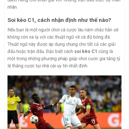
nhãn.
Soi kèo C1, cách nhận định như thế nào?
Nếu bạn là một người chơi cá cược lâu năm chắc hẳn sẽ
không còn xa lạ với các thuật ngữ về cá độ bóng đá.
Thuật ngữ này được áp dụng chung cho tất cả các giải
đấu hoặc trận đấu. Đặc biệt cách
soi kèo C1
cũng là
một trong những phương pháp giúp chơi cược gia tăng tỷ
lệ thắng cược tại nhà cái uy tín nhất định.