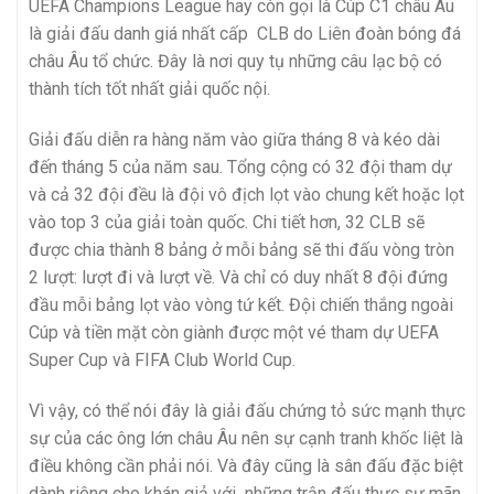
UEFA Champions League hay còn gọi là Cúp C1 châu Âu
là giải đấu danh giá nhất cấp CLB do Liên đoàn bóng đá
châu Âu tổ chức. Đây là nơi quy tụ những câu lạc bộ có
thành tích tốt nhất giải quốc nội.
Giải đấu diễn ra hàng năm vào giữa tháng 8 và kéo dài
đến tháng 5 của năm sau. Tổng cộng có 32 đội tham dự
và cả 32 đội đều là đội vô địch lọt vào chung kết hoặc lọt
vào top 3 của giải toàn quốc. Chi tiết hơn, 32 CLB sẽ
được chia thành 8 bảng ở mỗi bảng sẽ thi đấu vòng tròn
2 lượt: lượt đi và lượt về. Và chỉ có duy nhất 8 đội đứng
đầu mỗi bảng lọt vào vòng tứ kết. Đội chiến thắng ngoài
Cúp và tiền mặt còn giành được một vé tham dự UEFA
Super Cup và FIFA Club World Cup.
Vì vậy, có thể nói đây là giải đấu chứng tỏ sức mạnh thực
sự của các ông lớn châu Âu nên sự cạnh tranh khốc liệt là
điều không cần phải nói. Và đây cũng là sân đấu đặc biệt
dành riêng cho khán giả với những trận đấu thực sự mãn