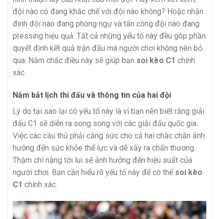
đội nào có đang khắc chế với đội nào không? Hoặc nhận
định đội nào đang phòng ngự và tấn công đội nào đang
pressing hiệu quả. Tất cả những yếu tố này đều góp phần
quyết định kết quả trận đấu mà người chơi không nên bỏ
qua. Nắm chắc điều này sẽ giúp bạn
soi kèo C1
chính
xác.
Nắm bắt lịch thi đấu và thông tin của hai đội
Lý do tại sao lại có yếu tố này là vì bạn nên biết rằng giải
đấu C1 sẽ diễn ra song song với các giải đấu quốc gia.
Việc các cầu thủ phải căng sức cho cả hai chắc chắn ảnh
hưởng đến sức khỏe thể lực và dễ xảy ra chấn thương.
Thậm chí nặng tới lui sẽ ảnh hưởng đến hiệu suất của
người chơi. Bạn cần hiểu rõ yếu tố này để có thể
soi kèo
C1
chính xác.