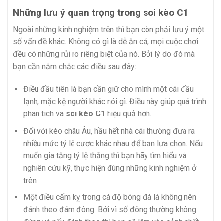
Những lưu ý quan trọng trong soi kèo C1
Ngoài những kinh nghiệm trên thì bạn còn phải lưu ý một
số vấn đề khác. Không có gì là dễ ăn cả, mọi cuộc chơi
đều có những rủi ro riêng biệt của nó. Bởi lý do đó mà
bạn cần nắm chắc các điều sau đây:
Điều đầu tiên là bạn cần giữ cho mình một cái đầu
lạnh, mặc kệ người khác nói gì. Điều này giúp quá trình
phân tích và
soi kèo C1
hiệu quả hơn.
Đối với kèo châu Âu, hầu hết nhà cái thường đưa ra
nhiều mức tỷ lệ cược khác nhau để bạn lựa chọn. Nếu
muốn gia tăng tỷ lệ thắng thì bạn hãy tìm hiểu và
nghiên cứu kỹ, thực hiện đúng những kinh nghiệm ở
trên.
Một điều cấm kỵ trong cá độ bóng đá là không nên
đánh theo đám đông. Bởi vì số đông thường không