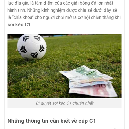
lục địa già, là tâm điểm của các giải bóng đá lớn nhất
hành tinh. Những kinh nghiệm được chia sẻ dưới đây sẽ
là “chìa khóa” cho người chơi mở ra cơ hội chiến thắng khi
soi kèo C1
.
Bí quyết soi kèo C1 chuẩn nhất
Những thông tin cần biết về cúp C1