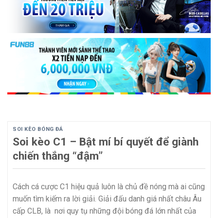
SOI KÈO BÓNG ĐÁ
Soi kèo C1 – Bật mí bí quyết để giành
chiến thắng “đậm”
Cách cá cược C1 hiệu quả luôn là chủ đề nóng mà ai cũng
muốn tìm kiếm ra lời giải. Giải đấu danh giá nhất châu Âu
cấp CLB, là nơi quy tụ những đội bóng đá lớn nhất của