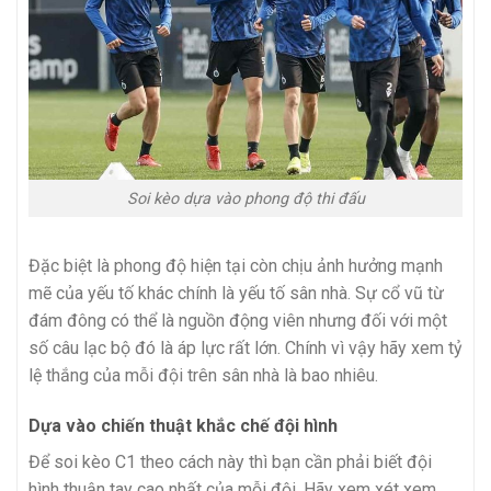
Soi kèo dựa vào phong độ thi đấu
Đặc biệt là phong độ hiện tại còn chịu ảnh hưởng mạnh
mẽ của yếu tố khác chính là yếu tố sân nhà. Sự cổ vũ từ
đám đông có thể là nguồn động viên nhưng đối với một
số câu lạc bộ đó là áp lực rất lớn. Chính vì vậy hãy xem tỷ
lệ thắng của mỗi đội trên sân nhà là bao nhiêu.
Dựa vào chiến thuật khắc chế đội hình
Để soi kèo C1 theo cách này thì bạn cần phải biết đội
hình thuận tay cao nhất của mỗi đội. Hãy xem xét xem,