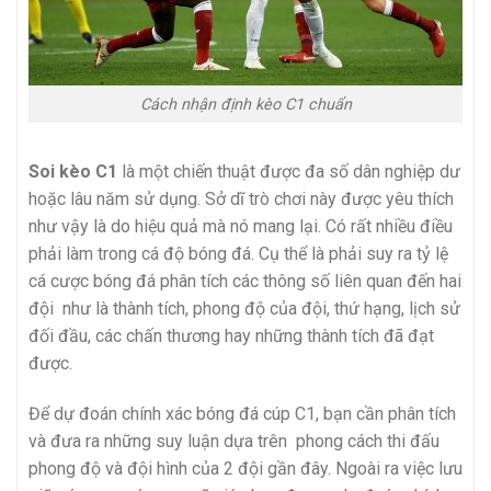
Cách nhận định kèo C1 chuẩn
Soi kèo C1
là một chiến thuật được đa số dân nghiệp dư
hoặc lâu năm sử dụng. Sở dĩ trò chơi này được yêu thích
như vậy là do hiệu quả mà nó mang lại. Có rất nhiều điều
phải làm trong cá độ bóng đá. Cụ thể là phải suy ra tỷ lệ
cá cược bóng đá phân tích các thông số liên quan đến hai
đội như là thành tích, phong độ của đội, thứ hạng, lịch sử
đối đầu, các chấn thương hay những thành tích đã đạt
được.
Để dự đoán chính xác bóng đá cúp C1, bạn cần phân tích
và đưa ra những suy luận dựa trên phong cách thi đấu
phong độ và đội hình của 2 đội gần đây. Ngoài ra việc lưu