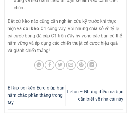
đúng và nếu đánh theo thì bạn sẽ lâm vào cảnh chết
chùm.
Bất cứ kèo nào cũng cần nghiên cứu kỹ trước khi thực
hiện và
soi kèo C1
cũng vậy. Với những chia sẻ về tỷ lệ
cá cược bóng đá cúp C1 trên đây hy vọng các bạn có thể
nắm vững và áp dụng các chiến thuật cá cược hiệu quả
và giành chiến thắng!
Bí kíp soi kèo Euro giúp bạn
Letou – Những điều mà bạn
nắm chắc phần thắng trong
cần biết về nhà cái này
tay