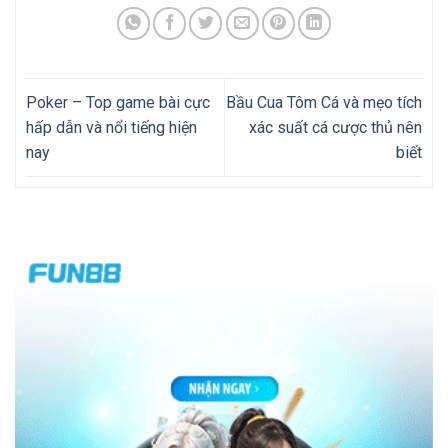
Poker – Top game bài cực
Bầu Cua Tôm Cá và mẹo tích
hấp dẫn và nổi tiếng hiện
xác suất cá cược thủ nên
nay
biết