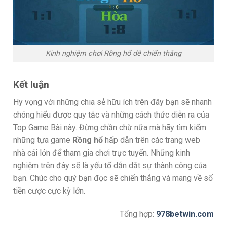
Kinh nghiệm chơi Rồng hổ dễ chiến thắng
Kết luận
Hy vọng với những chia sẻ hữu ích trên đây bạn sẽ nhanh
chóng hiểu được quy tắc và những cách thức diễn ra của
Top Game Bài này. Đừng chần chừ nữa mà hãy tìm kiếm
những tựa game
Rồng hổ
hấp dẫn trên các trang web
nhà cái lớn để tham gia chơi trực tuyến. Những kinh
nghiệm trên đây sẽ là yếu tố dẫn dắt sự thành công của
bạn. Chúc cho quý bạn đọc sẽ chiến thắng và mang về số
tiền cược cực kỳ lớn.
Tổng hợp:
978betwin.com