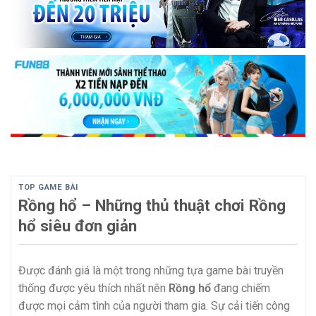
TOP GAME BÀI
Rồng hổ – Những thủ thuật chơi Rồng
hổ siêu đơn giản
Được đánh giá là một trong những tựa game bài truyền
thống được yêu thích nhất nên
Rồng hổ
đang chiếm
được mọi cảm tình của người tham gia. Sự cải tiến công