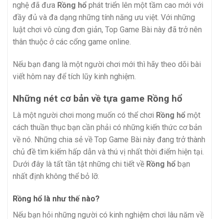
nghệ đã đưa
Rồng hổ
phát triển lên một tầm cao mới với
đầy đủ và đa dạng những tính năng ưu việt. Với những
luật chơi vô cùng đơn giản, Top Game Bài này đã trở nên
thân thuộc ở các cổng game online.
Nếu bạn đang là một người chơi mới thì hãy theo dõi bài
viết hôm nay để tích lũy kinh nghiệm.
Những nét cơ bản về tựa game Rồng hổ
Là một người chơi mong muốn có thể chơi
Rồng hổ
một
cách thuần thục bạn cần phải có những kiến thức cơ bản
về nó. Những chia sẻ về Top Game Bài này đang trở thành
chủ đề tìm kiếm hấp dẫn và thú vị nhất thời điểm hiện tại.
Dưới đây là tất tần tật những chi tiết về
Rồng hổ
bạn
nhất định không thể bỏ lỡ.
Rồng hổ là như thế nào?
Nếu bạn hỏi những người có kinh nghiệm chơi lâu năm về