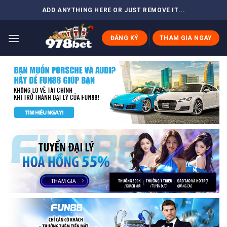
Skip
ADD ANYTHING HERE OR JUST REMOVE IT...
to
content
ĐĂNG KÝ
THAM GIA NGAY