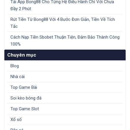
Tải App Bong88 Cho Từng Hệ Điều Hành Chỉ Với Chưa
Đầy 2 Phút
Rút Tiền Từ Bong88 Với 4 Bước Đơn Giản, Tiền Về Tích
Tắc
Cách Nạp Tiền Sbobet Thuận Tiện, Đảm Bảo Thành Công
100%
Chuyên mục
Blog
Nhà cái
Top Game Bài
Soi kèo bóng đá
Top Game Slot
Xổ số