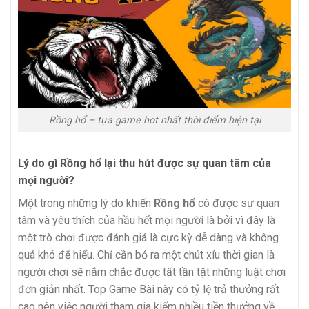
Rồng hổ – tựa game hot nhất thời điểm hiện tại
Lý do gì Rồng hổ lại thu hút được sự quan tâm của
mọi người?
Một trong những lý do khiến
Rồng hổ
có được sự quan
tâm và yêu thích của hầu hết mọi người là bởi vì đây là
một trò chơi được đánh giá là cực kỳ dễ dàng và không
quá khó để hiểu. Chỉ cần bỏ ra một chút xíu thời gian là
người chơi sẽ nắm chắc được tất tần tật những luật chơi
đơn giản nhất. Top Game Bài này có tỷ lệ trả thưởng rất
cao nên việc người tham gia kiếm nhiều tiền thưởng về