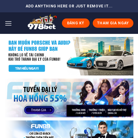
Skip
ADD ANYTHING HERE OR JUST REMOVE IT...
to
content
ĐĂNG KÝ
THAM GIA NGAY