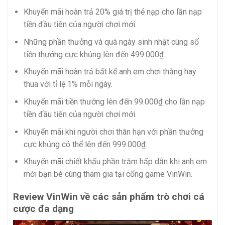
Khuyến mãi hoàn trả 20% giá trị thẻ nạp cho lần nạp
tiền đầu tiên của người chơi mới.
Những phần thưởng và quà ngày sinh nhật cùng số
tiền thưởng cực khủng lên đến 499.000₫.
Khuyến mãi hoàn trả bất kể anh em chơi thắng hay
thua với tỉ lệ 1% mỗi ngày.
Khuyến mãi tiền thưởng lên đến 99.000₫ cho lần nạp
tiền đầu tiên của người chơi mới.
Khuyến mãi khi người chơi thân hạn với phần thưởng
cực khủng có thể lên đến 999.000₫.
Khuyến mãi chiết khấu phần trăm hấp dẫn khi anh em
mời bạn bè cùng tham gia tại cổng game VinWin.
Review VinWin về các sản phẩm trò chơi cá
cược đa dạng