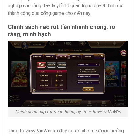
nghiệp cho rằng đây là yếu tố quan trọng quyết định sự
thành công của cổng game cho đến nay.
Chính sách nào rút tiền nhanh chóng, rõ
ràng, minh bạch
Chính sách nạp rút minh bạch, uy tín – Review VinWin
Theo Review VinWin tại đây người chơi sẽ được hưởng