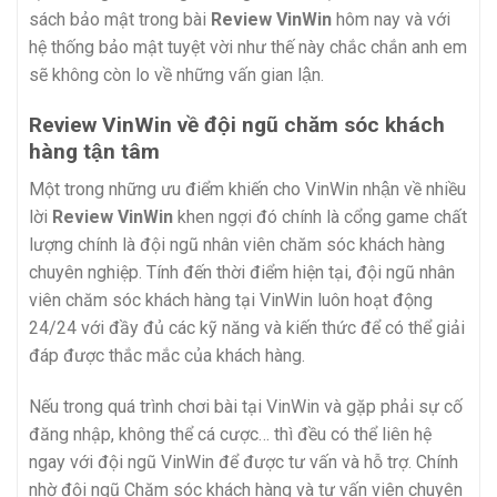
sách bảo mật trong bài
Review VinWin
hôm nay và với
hệ thống bảo mật tuyệt vời như thế này chắc chắn anh em
sẽ không còn lo về những vấn gian lận.
Review VinWin về đội ngũ chăm sóc khách
hàng tận tâm
Một trong những ưu điểm khiến cho VinWin nhận về nhiều
lời
Review VinWin
khen ngợi đó chính là cổng game chất
lượng chính là đội ngũ nhân viên chăm sóc khách hàng
chuyên nghiệp. Tính đến thời điểm hiện tại, đội ngũ nhân
viên chăm sóc khách hàng tại VinWin luôn hoạt động
24/24 với đầy đủ các kỹ năng và kiến thức để có thể giải
đáp được thắc mắc của khách hàng.
Nếu trong quá trình chơi bài tại VinWin và gặp phải sự cố
đăng nhập, không thể cá cược… thì đều có thể liên hệ
ngay với đội ngũ VinWin để được tư vấn và hỗ trợ. Chính
nhờ đội ngũ Chăm sóc khách hàng và tư vấn viên chuyên