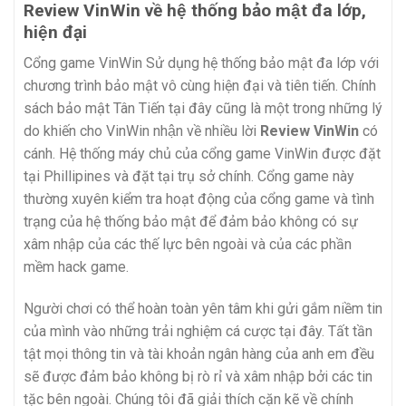
Review VinWin về hệ thống bảo mật đa lớp,
hiện đại
Cổng game VinWin Sử dụng hệ thống bảo mật đa lớp với
chương trình bảo mật vô cùng hiện đại và tiên tiến. Chính
sách bảo mật Tân Tiến tại đây cũng là một trong những lý
do khiến cho VinWin nhận về nhiều lời
Review VinWin
có
cánh. Hệ thống máy chủ của cổng game VinWin được đặt
tại Phillipines và đặt tại trụ sở chính. Cổng game này
thường xuyên kiểm tra hoạt động của cổng game và tình
trạng của hệ thống bảo mật để đảm bảo không có sự
xâm nhập của các thế lực bên ngoài và của các phần
mềm hack game.
Người chơi có thể hoàn toàn yên tâm khi gửi gắm niềm tin
của mình vào những trải nghiệm cá cược tại đây. Tất tần
tật mọi thông tin và tài khoản ngân hàng của anh em đều
sẽ được đảm bảo không bị rò rỉ và xâm nhập bởi các tin
tặc bên ngoài. Chúng tôi đã giải thích cặn kẽ về chính