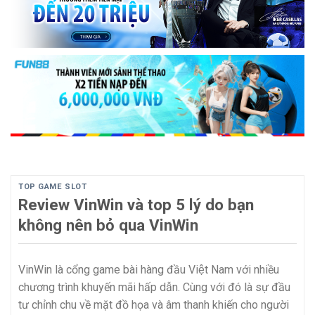
TOP GAME SLOT
Review VinWin và top 5 lý do bạn
không nên bỏ qua VinWin
VinWin là cổng game bài hàng đầu Việt Nam với nhiều
chương trình khuyến mãi hấp dẫn. Cùng với đó là sự đầu
tư chỉnh chu về mặt đồ họa và âm thanh khiến cho người