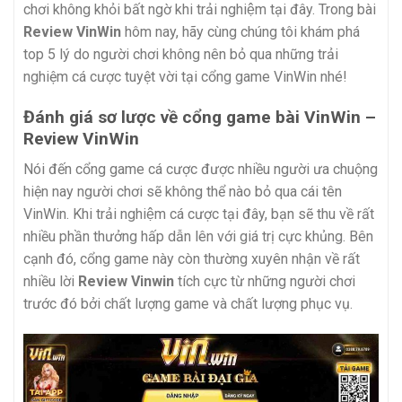
chơi không khỏi bất ngờ khi trải nghiệm tại đây. Trong bài
Review VinWin
hôm nay, hãy cùng chúng tôi khám phá
top 5 lý do người chơi không nên bỏ qua những trải
nghiệm cá cược tuyệt vời tại cổng game VinWin nhé!
Đánh giá sơ lược về cổng game bài VinWin –
Review VinWin
Nói đến cổng game cá cược được nhiều người ưa chuộng
hiện nay người chơi sẽ không thể nào bỏ qua cái tên
VinWin. Khi trải nghiệm cá cược tại đây, bạn sẽ thu về rất
nhiều phần thưởng hấp dẫn lên với giá trị cực khủng. Bên
cạnh đó, cổng game này còn thường xuyên nhận về rất
nhiều lời
Review Vinwin
tích cực từ những người chơi
trước đó bởi chất lượng game và chất lượng phục vụ.