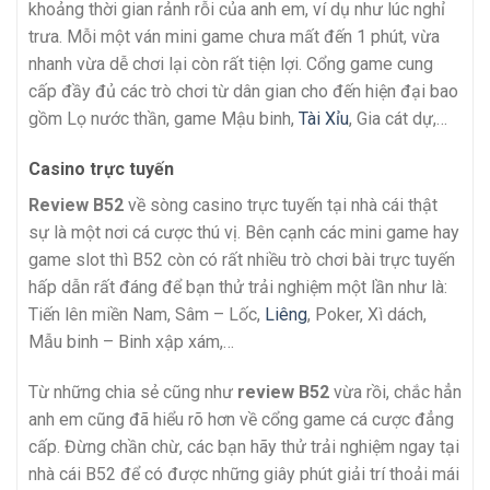
khoảng thời gian rảnh rỗi của anh em, ví dụ như lúc nghỉ
trưa. Mỗi một ván mini game chưa mất đến 1 phút, vừa
nhanh vừa dễ chơi lại còn rất tiện lợi. Cổng game cung
cấp đầy đủ các trò chơi từ dân gian cho đến hiện đại bao
gồm Lọ nước thần, game Mậu binh,
Tài Xỉu
, Gia cát dự,…
Casino trực tuyến
Review B52
về sòng casino trực tuyến tại nhà cái thật
sự là một nơi cá cược thú vị. Bên cạnh các mini game hay
game slot thì B52 còn có rất nhiều trò chơi bài trực tuyến
hấp dẫn rất đáng để bạn thử trải nghiệm một lần như là:
Tiến lên miền Nam, Sâm – Lốc,
Liêng
, Poker, Xì dách,
Mẫu binh – Binh xập xám,…
Từ những chia sẻ cũng như
review B52
vừa rồi, chắc hẳn
anh em cũng đã hiểu rõ hơn về cổng game cá cược đẳng
cấp. Đừng chần chừ, các bạn hãy thử trải nghiệm ngay tại
nhà cái B52 để có được những giây phút giải trí thoải mái