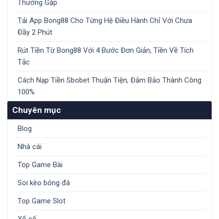
Thường Gặp
Tải App Bong88 Cho Từng Hệ Điều Hành Chỉ Với Chưa
Đầy 2 Phút
Rút Tiền Từ Bong88 Với 4 Bước Đơn Giản, Tiền Về Tích
Tắc
Cách Nạp Tiền Sbobet Thuận Tiện, Đảm Bảo Thành Công
100%
Chuyên mục
Blog
Nhà cái
Top Game Bài
Soi kèo bóng đá
Top Game Slot
Xổ số