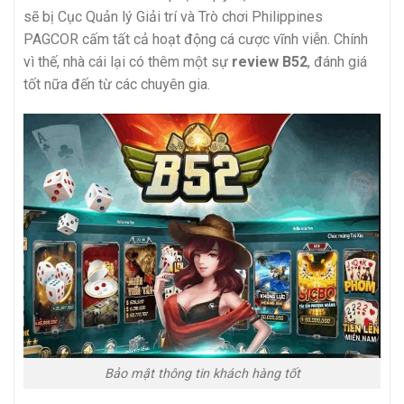
sẽ bị Cục Quản lý Giải trí và Trò chơi Philippines
PAGCOR cấm tất cả hoạt động cá cược vĩnh viễn. Chính
vì thế, nhà cái lại có thêm một sự
review B52
, đánh giá
tốt nữa đến từ các chuyên gia.
Bảo mật thông tin khách hàng tốt