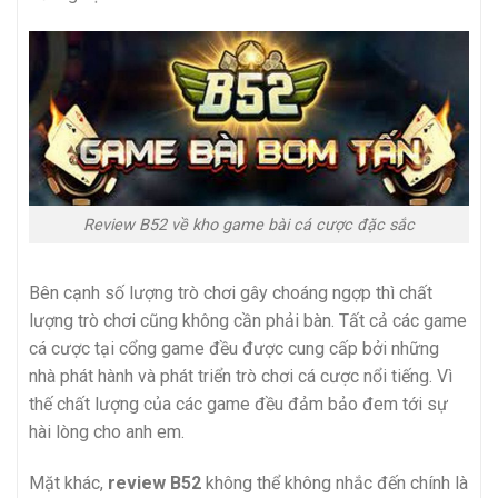
Review B52 về kho game bài cá cược đặc sắc
Bên cạnh số lượng trò chơi gây choáng ngợp thì chất
lượng trò chơi cũng không cần phải bàn. Tất cả các game
cá cược tại cổng game đều được cung cấp bởi những
nhà phát hành và phát triển trò chơi cá cược nổi tiếng. Vì
thế chất lượng của các game đều đảm bảo đem tới sự
hài lòng cho anh em.
Mặt khác,
review B52
không thể không nhắc đến chính là