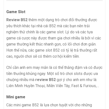
Game Slot
Review B52
thêm một dạng trò chơi đổi thưởng được
yêu thích khác tại nhà cái B52 mà các bạn nên trải
nghiệm thử chính là các game slot. Lý do và các tựa
game cá cược này được tham gia chơi nhiều là bởi vì các
game thường kết thúc nhanh gọn, có lối chơi đơn giản.
Hơn thế nữa, các game slot B52 có tỷ lệ trả thưởng rất
cao, người chơi sẽ có thêm cơ hội kiếm tiền.
Chỉ cần anh em may mắn là có thể thắng đậm và có được
tiền thưởng khủng ngay. Một số trò chơi slots được ưa
chuộng nhiều mà
review B52
gợi ý cho anh em như là:
Liên Minh Huyền Thoại, Miền Viễn Tây, Fast & Furious,…
Mini game
Các mini game B52 là lựa chọn tuyệt vời cho những