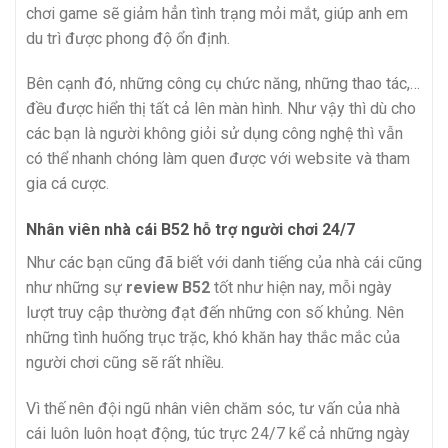
chơi game sẽ giảm hẳn tình trạng mỏi mắt, giúp anh em
du trì được phong độ ổn định.
Bên cạnh đó, những công cụ chức năng, những thao tác,…
đều được hiển thị tất cả lên màn hình. Như vậy thì dù cho
các bạn là người không giỏi sử dụng công nghệ thì vẫn
có thể nhanh chóng làm quen được với website và tham
gia cá cược.
Nhân viên nhà cái B52 hỗ trợ người chơi 24/7
Như các bạn cũng đã biết với danh tiếng của nhà cái cũng
như những sự
review B52
tốt như hiện nay, mỗi ngày
lượt truy cập thường đạt đến những con số khủng. Nên
những tình huống trục trặc, khó khăn hay thắc mắc của
người chơi cũng sẽ rất nhiều.
Vì thế nên đội ngũ nhân viên chăm sóc, tư vấn của nhà
cái luôn luôn hoạt động, túc trực 24/7 kể cả những ngày