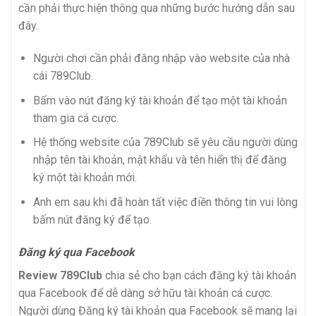
cần phải thực hiện thông qua những bước hướng dẫn sau
đây.
Người chơi cần phải đăng nhập vào website của nhà
cái 789Club.
Bấm vào nút đăng ký tài khoản để tạo một tài khoản
tham gia cá cược.
Hệ thống website của 789Club sẽ yêu cầu người dùng
nhập tên tài khoản, mật khẩu và tên hiển thị để đăng
ký một tài khoản mới.
Anh em sau khi đã hoàn tất việc điền thông tin vui lòng
bấm nút đăng ký để tạo.
Đăng ký qua Facebook
Review 789Club
chia sẻ cho bạn cách đăng ký tài khoản
qua Facebook để dễ dàng sở hữu tài khoản cá cược.
Người dùng Đăng ký tài khoản qua Facebook sẽ mang lại