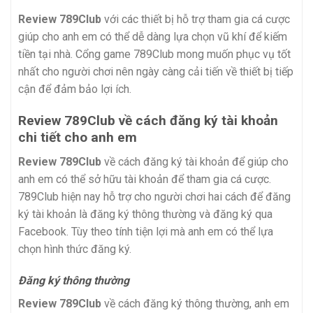
Review 789Club
với các thiết bị hỗ trợ tham gia cá cược
giúp cho anh em có thể dễ dàng lựa chọn vũ khí để kiếm
tiền tại nhà. Cổng game 789Club mong muốn phục vụ tốt
nhất cho người chơi nên ngày càng cải tiến về thiết bị tiếp
cận để đảm bảo lợi ích.
Review 789Club về cách đăng ký tài khoản
chi tiết cho anh em
Review 789Club
về cách đăng ký tài khoản để giúp cho
anh em có thể sở hữu tài khoản để tham gia cá cược.
789Club hiện nay hỗ trợ cho người chơi hai cách để đăng
ký tài khoản là đăng ký thông thường và đăng ký qua
Facebook. Tùy theo tính tiện lợi mà anh em có thể lựa
chọn hình thức đăng ký.
Đăng ký thông thường
Review 789Club
về cách đăng ký thông thường, anh em