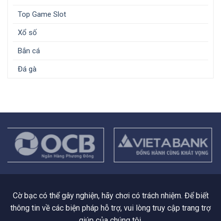
Top Game Slot
Xổ số
Bắn cá
Đá gà
Cờ bạc có thể gây nghiện, hãy chơi có trách nhiệm. Để biết
thông tin về các biện pháp hỗ trợ, vui lòng truy cập trang trợ
giúp của chúng tôi.