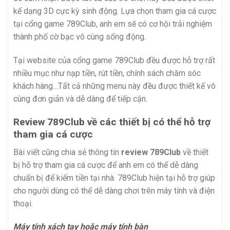
kế dạng 3D cực kỳ sinh động. Lựa chọn tham gia cá cược
tại cổng game 789Club, anh em sẽ có cơ hội trải nghiệm
thành phố cờ bạc vô cùng sống động.
Tại website của cổng game 789Club đều được hỗ trợ rất
nhiều mục như nạp tiền, rút tiền, chính sách chăm sóc
khách hàng…Tất cả những menu này đều được thiết kế vô
cùng đơn giản và dễ dàng để tiếp cận.
Review 789Club về các thiết bị có thể hỗ trợ
tham gia cá cược
Bài viết cũng chia sẻ thông tin
review 789Club
về thiết
bị hỗ trợ tham gia cá cược để anh em có thể dễ dàng
chuẩn bị để kiếm tiền tại nhà. 789Club hiện tại hỗ trợ giúp
cho người dùng có thể dễ dàng chơi trên máy tính và điện
thoại.
Máy tính xách tay hoặc máy tính bàn