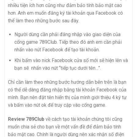
nhiều tiện ích hơn cũng như đảm bảo tính bảo mật cao
hơn. Anh em muốn đăng ký tài khoản qua Facebook có
thể làm theo những bước sau đây.
Người dùng cần phải đăng nhập vào giao diện của
cổng game 789Club. Tiếp theo đó anh em cần phải
nhấn vào nút Facebook để tạo tài khoản.
Khi bấm vào nick Facebook cửa sổ mới sẽ hiện lên và
bạn sẽ nhấn vào nút “tiếp tục dưới tên…”.
Chỉ cần làm theo những bước hướng dẫn bên trên là bạn
có thể dễ dàng đăng nhập bằng tài khoản Facebook của
mình. Bạn nên đặt tên hiển thị của mình giới thiệu 4 ký tự
và bấm vào nút ok để truy cập vào cổng game.
Review 789Club
về cách tạo tài khoản chúng tôi cũng
muốn chia sẻ cho bạn về một vấn đề để đảm bảo tính
bảo mật cao. Chính là người dùng nên xác nhận số điện