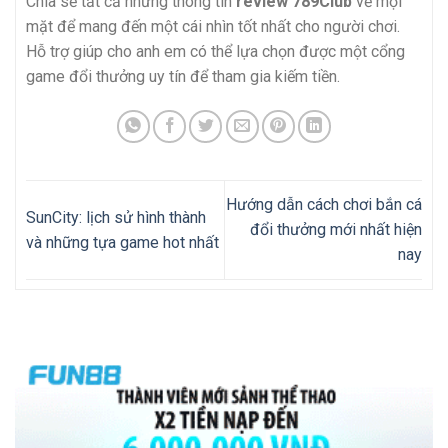
Chia sẻ tất cả những thông tin
review 789Club
về mọi
mặt để mang đến một cái nhìn tốt nhất cho người chơi.
Hỗ trợ giúp cho anh em có thể lựa chọn được một cổng
game đổi thưởng uy tín để tham gia kiếm tiền.
Hướng dẫn cách chơi bắn cá
SunCity: lịch sử hình thành
đổi thưởng mới nhất hiện
và những tựa game hot nhất
nay