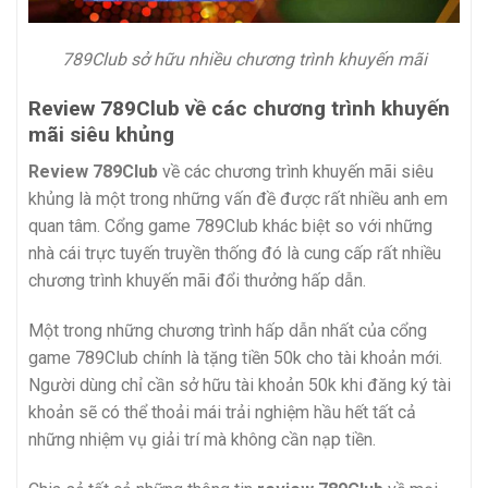
789Club sở hữu nhiều chương trình khuyến mãi
Review 789Club về các chương trình khuyến
mãi siêu khủng
Review 789Club
về các chương trình khuyến mãi siêu
khủng là một trong những vấn đề được rất nhiều anh em
quan tâm. Cổng game 789Club khác biệt so với những
nhà cái trực tuyến truyền thống đó là cung cấp rất nhiều
chương trình khuyến mãi đổi thưởng hấp dẫn.
Một trong những chương trình hấp dẫn nhất của cổng
game 789Club chính là tặng tiền 50k cho tài khoản mới.
Người dùng chỉ cần sở hữu tài khoản 50k khi đăng ký tài
khoản sẽ có thể thoải mái trải nghiệm hầu hết tất cả
những nhiệm vụ giải trí mà không cần nạp tiền.