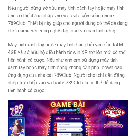
Nếu người dùng sở hữu máy tính xách tay hoặc máy tính
bàn có thể đăng nhập vào website của cổng game
789Club. Thiết bị này giúp cho người dùng có thể dễ dàng
chơi game với công nghệ đẹp mắt và màn hình rộng.
Máy tính xách tay hoặc máy tính bàn phải yêu cầu RAM
4GB và sở hữu hệ điều hành từ win XP trở lên mới có thể
tiến hành cá cược. Nếu như anh em sử dụng máy tính
xách tay hoặc máy tính bảng không cần phải download
ứng dụng của nhà cái 789Club. Người chơi chỉ cần đăng
nhập trực tiếp vào website 789Club là có thể dễ dàng
tiến hành cá cược.