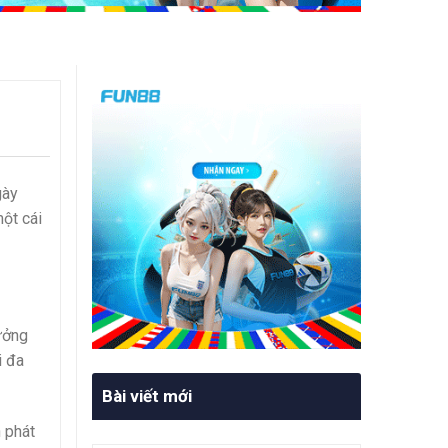
gày
ột cái
hưởng
i đa
Bài viết mới
 phát