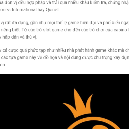
ủa đơn vị đều hợp pháp và trải qua nhiều khâu kiểm tra, chứng nh
ries International hay Quinel.
vị rất đa dạng, gần như mọi thể lệ game hiện đại và phổ biến ngà
riêng biệt. Từ các trò slot game cho đến các trò chơi của casino 
y hấp dẫn và thú vị.
y cá cược quá phức tạp như nhiều nhà phát hành game khác mà c
của các tựa game này về đồ họa và nội dung được chú trọng xây dự
ên.