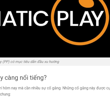
y (PP) có mục tiêu dẫn đầu xu hướng
y càng nổi tiếng?
trí hôm nay mà cần nhiều sự cố gắng. Những cố gắng này được cụ
 chung: