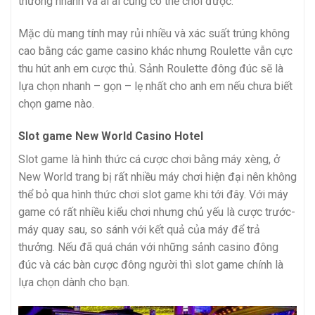
thưởng nhanh và ai ai cũng có thể chơi được.
Mặc dù mang tính may rủi nhiều và xác suất trúng không
cao bằng các game casino khác nhưng Roulette vẫn cực
thu hút anh em cược thủ. Sảnh Roulette đông đúc sẽ là
lựa chọn nhanh – gọn – lẹ nhất cho anh em nếu chưa biết
chọn game nào.
Slot game New World Casino Hotel
Slot game là hình thức cá cược chơi bằng máy xèng, ở
New World trang bị rất nhiều máy chơi hiện đại nên không
thể bỏ qua hình thức chơi slot game khi tới đây. Với máy
game có rất nhiều kiểu chơi nhưng chủ yếu là cược trước-
máy quay sau, so sánh với kết quả của máy để trả
thưởng. Nếu đã quá chán với những sảnh casino đông
đúc và các bàn cược đông người thì slot game chính là
lựa chọn dành cho bạn.