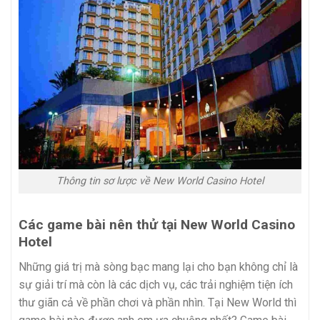
Thông tin sơ lược về New World Casino Hotel
Các game bài nên thử tại New World Casino
Hotel
Những giá trị mà sòng bạc mang lại cho bạn không chỉ là
sự giải trí mà còn là các dịch vụ, các trải nghiệm tiện ích
thư giãn cả về phần chơi và phần nhìn. Tại New World thì