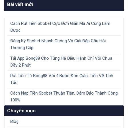
Bài viết mới
Cách Rút Tiền Sbobet Cực Đơn Giản Mà Ai Cũng Làm
Được
Đăng Ký Sbobet Nhanh Chóng Và Giải Đáp Câu Hỏi
Thường Gặp
Tải App Bong88 Cho Từng Hệ Điều Hành Chỉ Với Chưa
Đầy 2 Phút
Rút Tiền Từ Bong88 Với 4 Bước Đơn Giản, Tiền Về Tích
Tắc
Cách Nạp Tiền Sbobet Thuận Tiện, Đảm Bảo Thành Công
100%
Chuyên mục
Blog