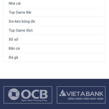
Nhà cái
Top Game Bài
Soi kèo bóng đá
Top Game Slot
Xổ số
Bắn cá
Đá gà