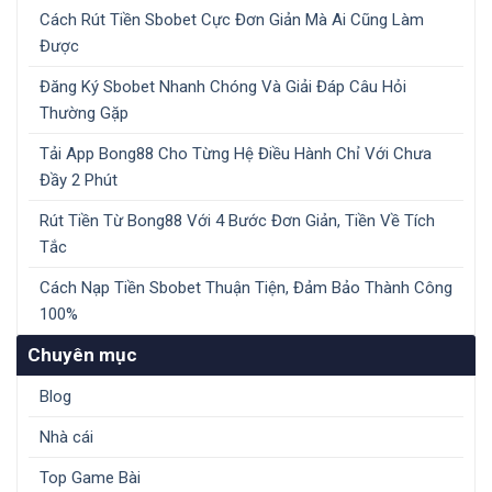
Cách Rút Tiền Sbobet Cực Đơn Giản Mà Ai Cũng Làm
Được
Đăng Ký Sbobet Nhanh Chóng Và Giải Đáp Câu Hỏi
Thường Gặp
Tải App Bong88 Cho Từng Hệ Điều Hành Chỉ Với Chưa
Đầy 2 Phút
Rút Tiền Từ Bong88 Với 4 Bước Đơn Giản, Tiền Về Tích
Tắc
Cách Nạp Tiền Sbobet Thuận Tiện, Đảm Bảo Thành Công
100%
Chuyên mục
Blog
Nhà cái
Top Game Bài