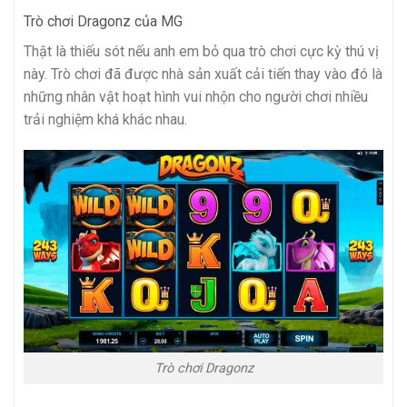
Trò chơi Dragonz của MG
Thật là thiếu sót nếu anh em bỏ qua trò chơi cực kỳ thú vị
này. Trò chơi đã được nhà sản xuất cải tiến thay vào đó là
những nhân vật hoạt hình vui nhộn cho người chơi nhiều
trải nghiệm khá khác nhau.
Trò chơi Dragonz