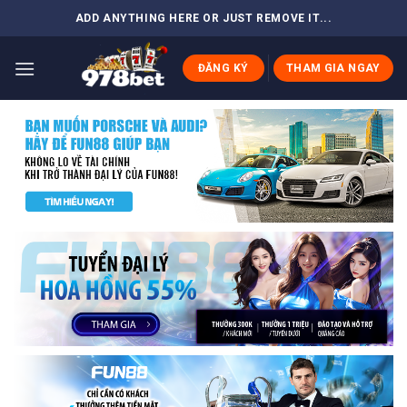
Skip
ADD ANYTHING HERE OR JUST REMOVE IT...
to
content
ĐĂNG KÝ
THAM GIA NGAY