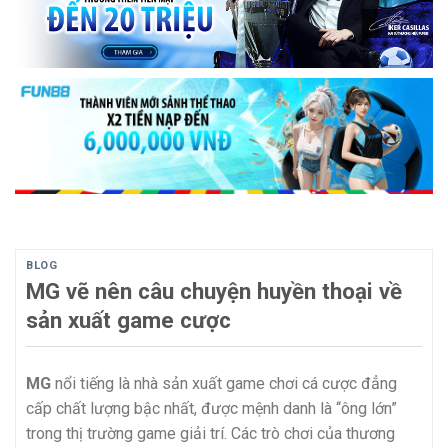
BLOG
MG vẽ nên câu chuyện huyền thoại về
sản xuất game cược
MG
nổi tiếng là nhà sản xuất game chơi cá cược đẳng
cấp chất lượng bậc nhất, được mệnh danh là “ông lớn”
trong thị trường game giải trí. Các trò chơi của thương