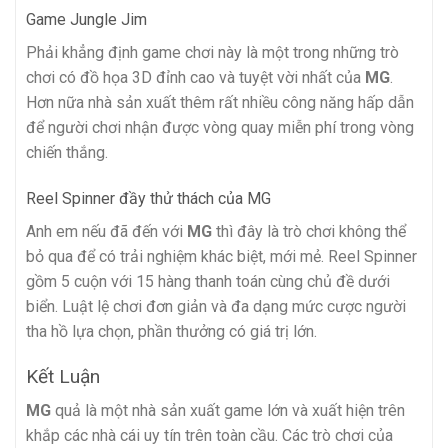
Game Jungle Jim
Phải khẳng định game chơi này là một trong những trò
chơi có đồ họa 3D đỉnh cao và tuyệt vời nhất của
MG
.
Hơn nữa nhà sản xuất thêm rất nhiều công năng hấp dẫn
để người chơi nhận được vòng quay miễn phí trong vòng
chiến thắng.
Reel Spinner đầy thử thách của MG
Anh em nếu đã đến với
MG
thì đây là trò chơi không thể
bỏ qua để có trải nghiệm khác biệt, mới mẻ. Reel Spinner
gồm 5 cuộn với 15 hàng thanh toán cùng chủ đề dưới
biển. Luật lệ chơi đơn giản và đa dạng mức cược người
tha hồ lựa chọn, phần thưởng có giá trị lớn.
Kết Luận
MG
quả là một nhà sản xuất game lớn và xuất hiện trên
khắp các nhà cái uy tín trên toàn cầu. Các trò chơi của