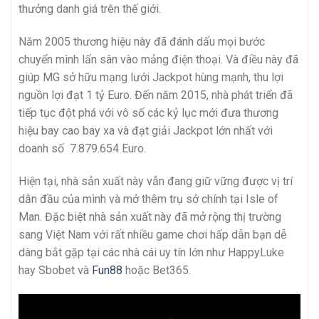
thưởng danh giá trên thế giới.
Năm 2005 thương hiệu này đã đánh dấu mọi bước
chuyển mình lấn sân vào mảng điện thoại. Và điều này đã
giúp MG sở hữu mạng lưới Jackpot hùng mạnh, thu lợi
nguồn lợi đạt 1 tỷ Euro. Đến năm 2015, nhà phát triển đã
tiếp tục đột phá với vô số các kỷ lục mới đưa thương
hiệu bay cao bay xa và đạt giải Jackpot lớn nhất với
doanh số 7.879.654 Euro.
Hiện tại, nhà sản xuất này vẫn đang giữ vững được vị trí
dẫn đầu của mình và mở thêm trụ sở chính tại Isle of
Man. Đặc biệt nhà sản xuất này đã mở rộng thị trường
sang Việt Nam với rất nhiều game chơi hấp dẫn bạn dễ
dàng bắt gặp tại các nhà cái uy tín lớn như HappyLuke
hay Sbobet và
Fun88
hoặc Bet365.