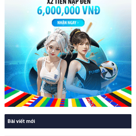
Bài viết mới