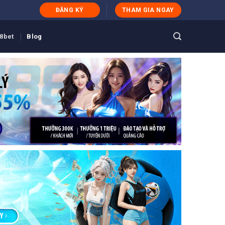
ĐĂNG KÝ
THAM GIA NGAY
78bet
Blog