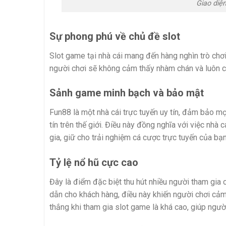
Giao diệ
Sự phong phú về chủ đề slot
Slot game tại nhà cái mang đến hàng nghìn trò chơi
người chơi sẽ không cảm thấy nhàm chán và luôn có
Sảnh game minh bạch và bảo mật
Fun88 là một nhà cái trực tuyến uy tín, đảm bảo m
tín trên thế giới. Điều này đồng nghĩa với việc nhà 
gia, giữ cho trải nghiệm cá cược trực tuyến của bạ
Tỷ lệ nổ hũ cực cao
Đây là điểm đặc biệt thu hút nhiều người tham gia
dẫn cho khách hàng, điều này khiến người chơi cảm 
thắng khi tham gia slot game là khá cao, giúp ngườ