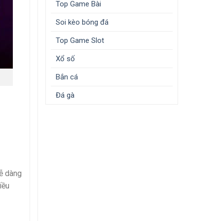
Top Game Bài
Soi kèo bóng đá
Top Game Slot
Xổ số
Bắn cá
Đá gà
dễ dàng
iều