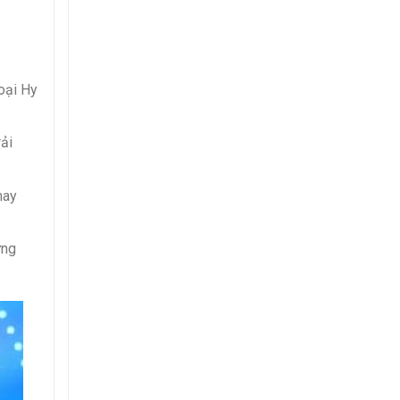
oại Hy
ải
may
ưng