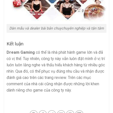
Dàn mẫu và dealer bài bản chuychuyên nghiệp và tận tâm
Kết luận
Dream Gaming
có thể là nhà phát hành game lớn và đã
có vị thế. Tuy nhiên, công ty này vẫn luôn đặt mình ở vị trí
luôn luôn lắng nghe và thấu hiểu khách hàng từ nhiều góc
nhìn. Qua đó, có thể phục vụ đúng nhu cầu và nhận được
đánh giá cao trên các trang review. Trên các mục
comment của nhà cái cũng nhận được những lời khen
dành riêng cho game của công ty này.