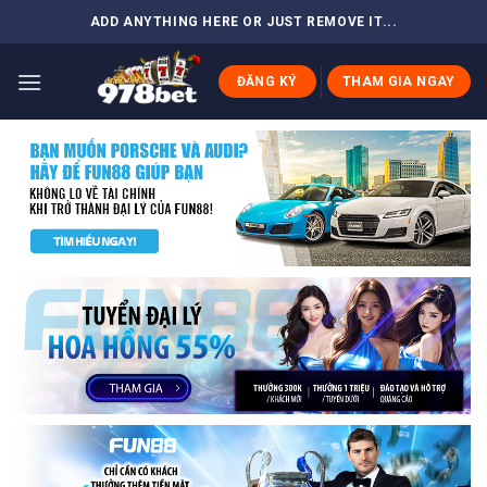
Skip
ADD ANYTHING HERE OR JUST REMOVE IT...
to
content
ĐĂNG KÝ
THAM GIA NGAY