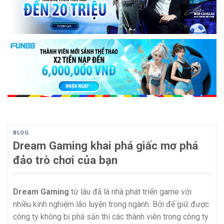
BLOG
Dream Gaming khai phá giấc mơ phá
đảo trò chơi của bạn
Dream Gaming
từ lâu đã là nhà phát triển game với
nhiều kinh nghiệm lão luyện trong ngành. Bởi để giữ được
công ty không bị phá sản thì các thành viên trong công ty