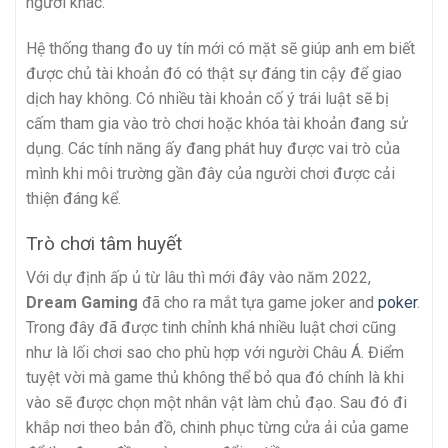
người khác.
Hệ thống thang đo uy tín mới có mặt sẽ giúp anh em biết
được chủ tài khoản đó có thật sự đáng tin cậy để giao
dịch hay không. Có nhiều tài khoản cố ý trái luật sẽ bị
cấm tham gia vào trò chơi hoặc khóa tài khoản đang sử
dụng. Các tính năng ấy đang phát huy được vai trò của
mình khi môi trường gần đây của người chơi được cải
thiện đáng kể.
Trò chơi tâm huyết
Với dự định ấp ủ từ lâu thì mới đây vào năm 2022,
Dream Gaming
đã cho ra mắt tựa game joker and
poker
.
Trong đây đã được tinh chỉnh khá nhiều luật chơi cũng
như là lối chơi sao cho phù hợp với người Châu Á. Điểm
tuyệt vời mà game thủ không thể bỏ qua đó chính là khi
vào sẽ được chọn một nhân vật làm chủ đạo. Sau đó đi
khắp nơi theo bản đồ, chinh phục từng cửa ải của game