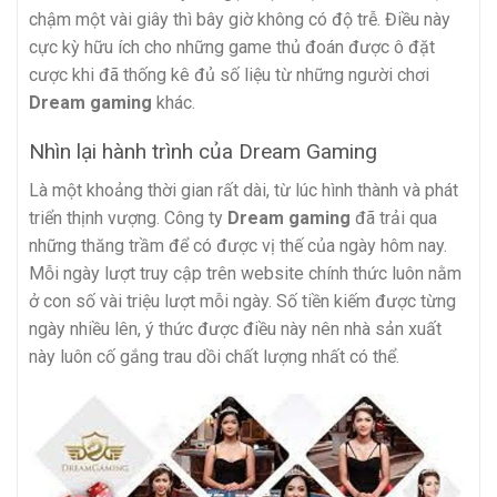
chậm một vài giây thì bây giờ không có độ trễ. Điều này
cực kỳ hữu ích cho những game thủ đoán được ô đặt
cược khi đã thống kê đủ số liệu từ những người chơi
Dream gaming
khác.
Nhìn lại hành trình của Dream Gaming
Là một khoảng thời gian rất dài, từ lúc hình thành và phát
triển thịnh vượng. Công ty
Dream gaming
đã trải qua
những thăng trầm để có được vị thế của ngày hôm nay.
Mỗi ngày lượt truy cập trên website chính thức luôn nằm
ở con số vài triệu lượt mỗi ngày. Số tiền kiếm được từng
ngày nhiều lên, ý thức được điều này nên nhà sản xuất
này luôn cố gắng trau dồi chất lượng nhất có thể.