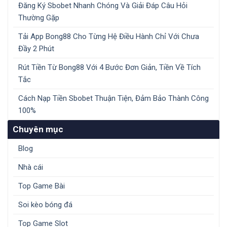
Đăng Ký Sbobet Nhanh Chóng Và Giải Đáp Câu Hỏi
Thường Gặp
Tải App Bong88 Cho Từng Hệ Điều Hành Chỉ Với Chưa
Đầy 2 Phút
Rút Tiền Từ Bong88 Với 4 Bước Đơn Giản, Tiền Về Tích
Tắc
Cách Nạp Tiền Sbobet Thuận Tiện, Đảm Bảo Thành Công
100%
Chuyên mục
Blog
Nhà cái
Top Game Bài
Soi kèo bóng đá
Top Game Slot