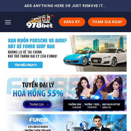
Skip
ADD ANYTHING HERE OR JUST REMOVE IT...
to
content
ĐĂNG KÝ
THAM GIA NGAY