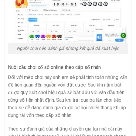
Người chơi nên đánh giá những kết quả đã xuất hiện
Nuôi cầu chơi xổ số online theo cấp số nhân
Đối với mèo chơi này anh em sẽ phải tính toán những vấn
đề liên quan đến nguồn vốn đặt cược. Sau khi nắm bắt
được quy luật chơi hiệu quả sẽ bắt đầu với ván đầu tiên
cùng số tiền nhất định. Sau khi trải qua ba lần chơi tiếp
theo sẽ dễ dàng đánh giá được cơ hội chiến thắng khi áp
dụng rải vốn theo cấp số nhân.
Theo sự đánh giá của những chuyên gia tại nhà cái này