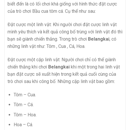
biết đến là có lối chơi khá giống với hình thức đặt cược
của trò chơi Bầu cua tôm cá. Cụ thể như sau:
Đặt cược một linh vật: Khi người chơi đặt cược linh vật
mình yêu thích và kết quả công bố trùng với linh vật đó thì
bạn sẽ giành chiến thắng. Trong trò chơi
Belangkai
, có
những linh vật như: Tôm , Cua , Cá, Hoa.
Đặt cược một cặp linh vật: Người chơi chỉ có thể giành
chiến thắng khi chơi
Belangkai
khi một trong hai linh vật
bạn đặt cược sẽ xuất hiện trong kết quả cuối cùng của
trò chơi sau khi công bố. Những cặp linh vật bao gồm:
Tôm – Cua.
Tôm – Cá.
Tôm – Hoa.
Hoa – Cá.