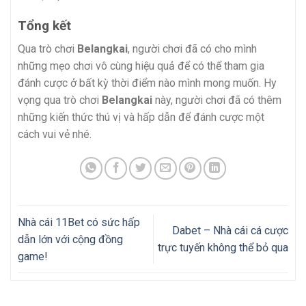
Tổng kết
Qua trò chơi
Belangkai
, người chơi đã có cho mình
những mẹo chơi vô cùng hiệu quả để có thể tham gia
đánh cược ở bất kỳ thời điểm nào mình mong muốn. Hy
vọng qua trò chơi
Belangkai
này, người chơi đã có thêm
những kiến thức thú vị và hấp dẫn để đánh cược một
cách vui vẻ nhé.
Nhà cái 11Bet có sức hấp
Dabet – Nhà cái cá cược
dẫn lớn với cộng đồng
trực tuyến không thể bỏ qua
game!