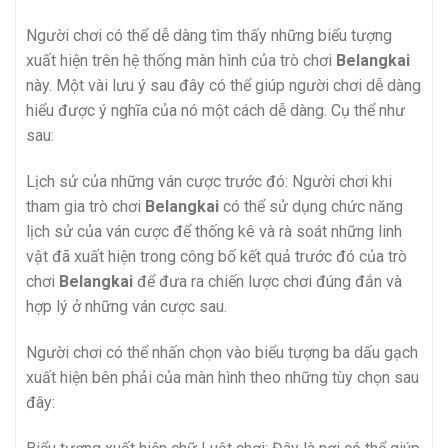
Người chơi có thể dễ dàng tìm thấy những biểu tượng
xuất hiện trên hệ thống màn hình của trò chơi
Belangkai
này. Một vài lưu ý sau đây có thể giúp người chơi dễ dàng
hiểu được ý nghĩa của nó một cách dễ dàng. Cụ thể như
sau:
Lịch sử của những ván cược trước đó: Người chơi khi
tham gia trò chơi
Belangkai
có thể sử dụng chức năng
lịch sử của ván cược để thống kê và rà soát những linh
vật đã xuất hiện trong công bố kết quả trước đó của trò
chơi
Belangkai
để đưa ra chiến lược chơi đúng đắn và
hợp lý ở những ván cược sau.
Người chơi có thể nhấn chọn vào biểu tượng ba dấu gạch
xuất hiện bên phải của màn hình theo những tùy chọn sau
đây: