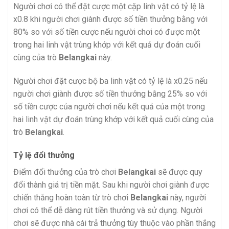
Người chơi có thể đặt cược một cặp linh vật có tỷ lệ là
x0.8 khi người chơi giành được số tiền thưởng bằng với
80% so với số tiền cược nếu người chơi có được một
trong hai linh vật trùng khớp với kết quả dự đoán cuối
cùng của trò
Belangkai
này.
Người chơi đặt cược bộ ba linh vật có tỷ lệ là x0.25 nếu
người chơi giành được số tiền thưởng bằng 25% so với
số tiền cược của người chơi nếu kết quả của một trong
hai linh vật dự đoán trùng khớp với kết quả cuối cùng của
trò
Belangkai
.
Tỷ lệ đổi thưởng
Điểm đổi thưởng của trò chơi
Belangkai
sẽ được quy
đổi thành giá trị tiền mặt. Sau khi người chơi giành được
chiến thắng hoàn toàn từ trò chơi
Belangkai
này, người
chơi có thể dễ dàng rút tiền thưởng và sử dụng. Người
chơi sẽ được nhà cái trả thưởng tùy thuộc vào phần thắng