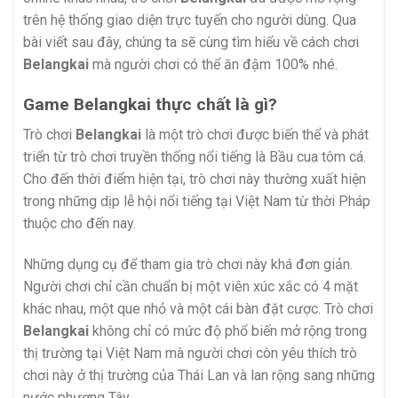
trên hệ thống giao diện trực tuyến cho người dùng. Qua
bài viết sau đây, chúng ta sẽ cùng tìm hiểu về cách chơi
Belangkai
mà người chơi có thể ăn đậm 100% nhé.
Game Belangkai thực chất là gì?
Trò chơi
Belangkai
là một trò chơi được biến thể và phát
triển từ trò chơi truyền thống nổi tiếng là Bầu cua tôm cá.
Cho đến thời điểm hiện tại, trò chơi này thường xuất hiện
trong những dịp lễ hội nổi tiếng tại Việt Nam từ thời Pháp
thuộc cho đến nay.
Những dụng cụ để tham gia trò chơi
này khá đơn giản.
Người chơi chỉ cần chuẩn bị một viên xúc xắc có 4 mặt
khác nhau, một que nhỏ và một cái bàn đặt cược. Trò chơi
Belangkai
không chỉ có mức độ phổ biến mở rộng trong
thị trường tại Việt Nam mà người chơi còn yêu thích trò
chơi này ở thị trường của Thái Lan và lan rộng sang những
nước phương Tây.