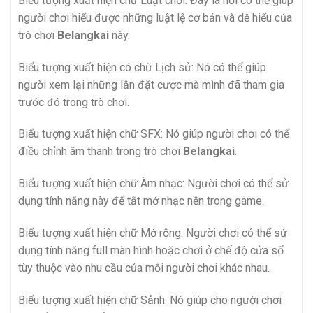
Biểu tượng xuất hiện chữ Luật chơi: Đây là nơi có thể giúp
người chơi hiểu được những luật lệ cơ bản và dễ hiểu của
trò chơi
Belangkai
này.
Biểu tượng xuất hiện có chữ Lịch sử: Nó có thể giúp
người xem lại những lần đặt cược mà mình đã tham gia
trước đó trong trò chơi.
Biểu tượng xuất hiện chữ SFX: Nó giúp người chơi có thể
điều chỉnh âm thanh trong trò chơi
Belangkai
.
Biểu tượng xuất hiện chữ Âm nhạc: Người chơi có thể sử
dụng tính năng này để tắt mở nhạc nền trong game.
Biểu tượng xuất hiện chữ Mở rộng: Người chơi có thể sử
dụng tính năng full màn hình hoặc chơi ở chế độ cửa sổ
tùy thuộc vào nhu cầu của mỗi người chơi khác nhau.
Biểu tượng xuất hiện chữ Sảnh: Nó giúp cho người chơi