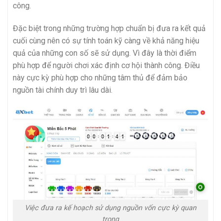
công.
Đặc biệt trong những trường hợp chuẩn bị đưa ra kết quả
cuối cùng nên có sự tính toán kỹ càng về khả năng hiệu
quả của những con số sẽ sử dụng. Vì đây là thời điểm
phù hợp để người chơi xác định cơ hội thành công. Điều
này cực kỳ phù hợp cho những tâm thủ để đảm bảo
nguồn tài chính duy trì lâu dài.
Việc đưa ra kế hoạch sử dụng nguồn vốn cực kỳ quan
trọng