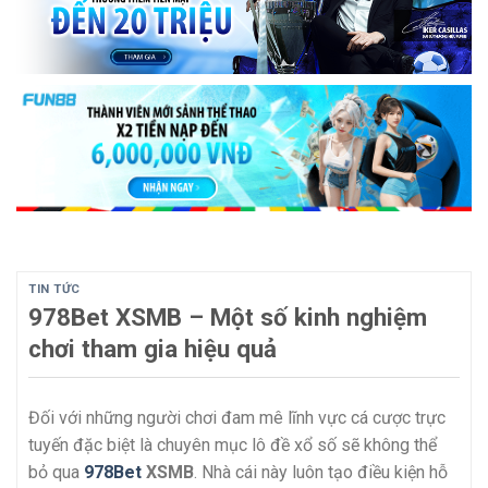
TIN TỨC
978Bet XSMB – Một số kinh nghiệm
chơi tham gia hiệu quả
Đối với những người chơi đam mê lĩnh vực cá cược trực
tuyến đặc biệt là chuyên mục lô đề xổ số sẽ không thể
bỏ qua
978Bet
XSMB
. Nhà cái này luôn tạo điều kiện hỗ