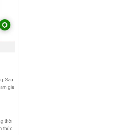
ng. Sau
ham gia
g thời
h thức