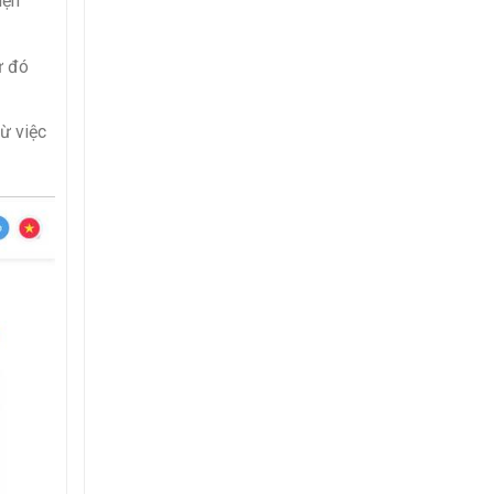
iện
ừ đó
từ việc