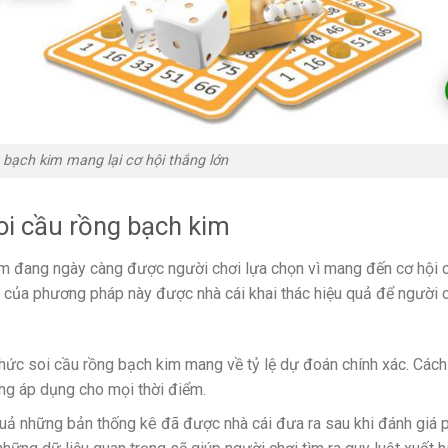
 bạch kim mang lại cơ hội thắng lớn
oi cầu rồng bạch kim
im đang ngày càng được người chơi lựa chọn vì mang đến cơ hội 
của phương pháp này được nhà cái khai thác hiệu quả để người 
hức soi cầu rồng bạch kim mang về tỷ lệ dự đoán chính xác. Cách
àng áp dụng cho mọi thời điểm.
quả những bản thống kê đã được nhà cái đưa ra sau khi đánh giá