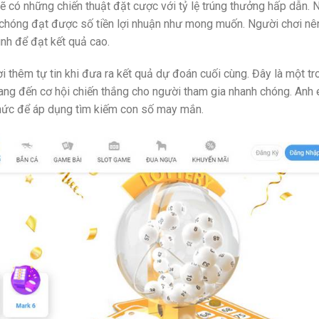
 có những chiến thuật đặt cược với tỷ lệ trúng thưởng hấp dẫn. 
 chóng đạt được số tiền lợi nhuận như mong muốn. Người chơi nê
nh để đạt kết quả cao.
 thêm tự tin khi đưa ra kết quả dự đoán cuối cùng. Đây là một tr
g đến cơ hội chiến thắng cho người tham gia nhanh chóng. Anh
thức để áp dụng tìm kiếm con số may mắn.