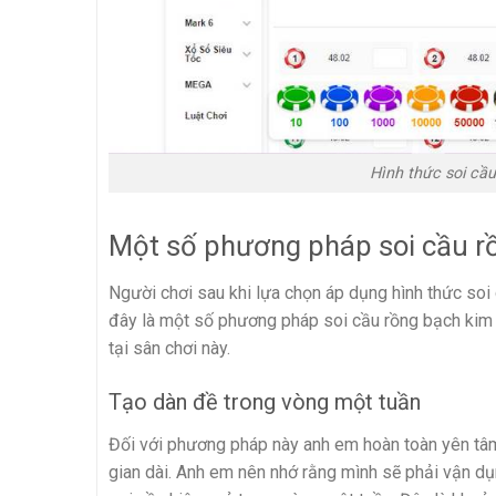
Hình thức soi cầ
Một số phương pháp soi cầu r
Người chơi sau khi lựa chọn áp dụng hình thức soi
đây là một số phương pháp soi cầu rồng bạch kim
tại sân chơi này.
Tạo dàn đề trong vòng một tuần
Đối với phương pháp này anh em hoàn toàn yên tâm
gian dài. Anh em nên nhớ rằng mình sẽ phải vận dụ