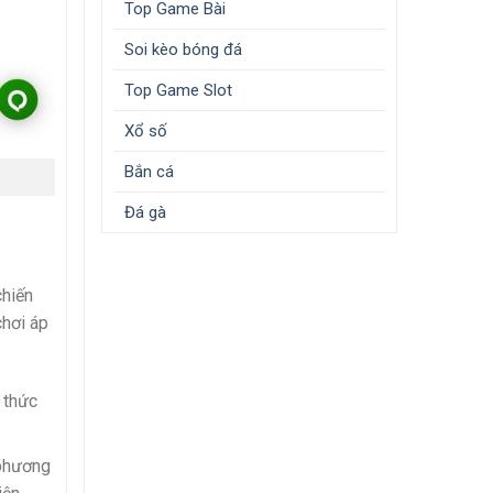
Top Game Bài
Soi kèo bóng đá
Top Game Slot
Xổ số
Bắn cá
Đá gà
chiến
chơi áp
 thức
 phương