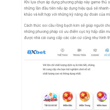
Khi lựa chọn áp dụng phương pháp này game thủ sẽ
những lần đầu tiên nếu áp dụng hiệu quả sẽ nhanh
khảo và kết hợp với những kỹ năng dự đoán của mì
Cách thức soi cầu rồng bạch kim sẽ giúp người chơi
những phương pháp có ưu điểm cực kỳ hấp dẫn man
được nhà cái cung cấp các căn cứ cũng như hình 