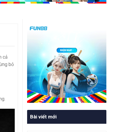
n cả
đừng bỏ
ung.
Bài viết mới