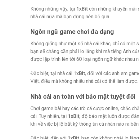
Không những vậy, tại
1xBit
còn những khuyến mãi đ
nhà cái nữa mà bạn đừng nên bỏ qua.
Ngôn ngữ game chơi đa dạng
Không giống như một số nhà cái khác, chỉ có một s
bạn sẽ chẳng cần phải lo lắng khi mà tiếng Anh của
được lập trình lên tới 60 loại ngôn ngữ khác nhau nh
Đặc biệt, tại nhà cái
1xBit
, đối với các anh em gam
Việt, điều mà không nhiều nhà cái có thể làm được.
Nhà cái an toàn với bảo mật tuyệt đối
Chơi game bài hay các trò cá cược online, chắc ch
cái. Tuy nhiên, tại
1xBit
, độ bảo mật luôn được đảm
khi về việc bị lộ bất kỳ thông tin cá nhân nào ra bê
Đặc biệt, đến với
1xBit
, bạn còn không phải lo lắn