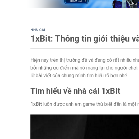
NHÀ CÁI
1xBit: Thông tin giới thiệu v
Hiện nay trên thị trường đã và đang có rất nhiều n
bởi những ưu điểm mà nó mang lại cho người chơi. 
lỡ bài viết của chúng mình tìm hiểu rõ hơn nhé.
Tìm hiểu về nhà cái 1xBit
1xBit
luôn được anh em game thủ biết đến là một nh