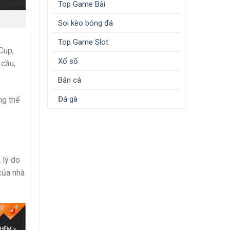
Top Game Bài
Soi kèo bóng đá
Top Game Slot
Cup,
Xổ số
 cầu,
Bắn cá
Đá gà
ng thể
 lý do
của nhà