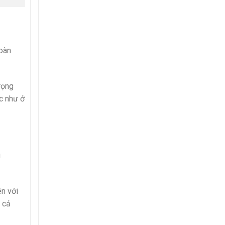
oàn
rọng
c như ở
u
ên với
o cả