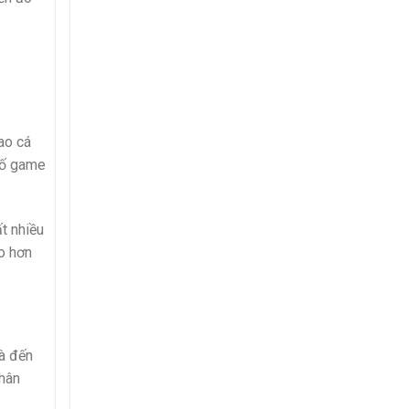
ao cá
 số game
t nhiều
o hơn
Và đến
nhân