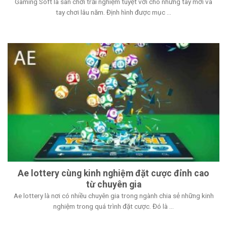
Gaming Soft là sân chơi trải nghiệm tuyệt vời cho những tay mới và
tay chơi lâu năm. Định hình được mục ...
Ae lottery cùng kinh nghiệm đặt cược đỉnh cao
từ chuyên gia
Ae lottery là nơi có nhiều chuyên gia trong ngành chia sẻ những kinh
nghiệm trong quá trình đặt cược. Đó là ...