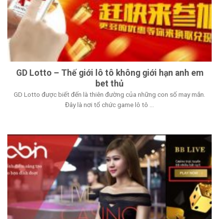
GD Lotto – Thế giới lô tô không giới hạn anh em
bet thủ
GD Lotto được biết đến là thiên đường của những con số may mắn.
Đây là nơi tổ chức game lô tô ...