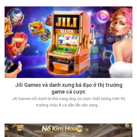
Jili Games và danh xưng bá đạo ở thị trường
game cá cược
Jili Games nổi danh là nhà cung ứng cá cược chất lượng trên thị
trường châu Á và dần lấn sân sang ...