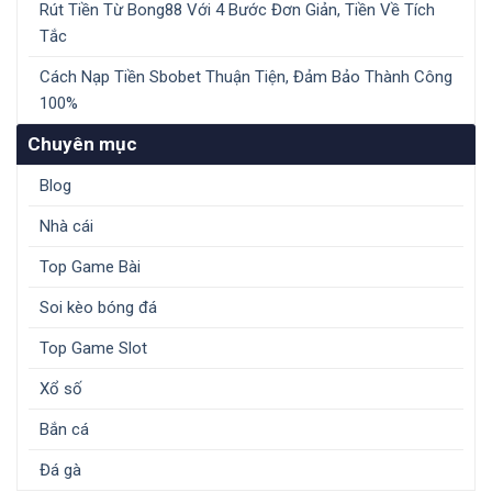
Rút Tiền Từ Bong88 Với 4 Bước Đơn Giản, Tiền Về Tích
Tắc
Cách Nạp Tiền Sbobet Thuận Tiện, Đảm Bảo Thành Công
100%
Chuyên mục
Blog
Nhà cái
Top Game Bài
Soi kèo bóng đá
Top Game Slot
Xổ số
Bắn cá
Đá gà